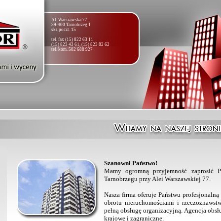
Al. Warszawska 77
39-400 Tarnobrzeg 1
skr. poczt. 15
tel. fax (15) 822 63 11
(15) 823 43 61, (15) 823 82 62
tel. kom. 502 688 927
Szanowni Państwo!
Mamy ogromną przyjemność zaprosić P
Tarnobrzegu przy Alei Warszawskiej 77.
Nasza firma oferuje Państwu profesjonalną
obrotu nieruchomościami i rzeczoznaws
pełną obsługę organizacyjną. Agencja obsł
krajowe i zagraniczne.