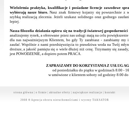
Wieloletnia praktyka, kwalifikacje i posiadane licencje zawodowe spraw
wybierają nasze biuro.
Nasz znak firmowy kojarzy się powszechnie z sol
szybką realizacją zlecenia. Jeżeli szukasz solidnego oraz godnego zaufani
lepiej.
Nasza filozofia działania opiera się na tradycji światowej gospodarności 
analizujemy rynek, a oferowane przez nas usługi mają na celu powiększenie
dla nas najważniejszym Klientem, bo gdy Ty zarabiasz - zarabiamy my 
zaufać. Wspólnie z nami przedsięwzięcia to prawdziwa woda na Twój młyn..
droższe, a jakość pamięta się o wiele dłużej niż cenę. Trzymamy się zasady
jest POWODZENIE, a dopiero potem PRACA.
ZAPRASZAMY DO KORZYSTANIA Z USŁUG AG
od poniedziałku do piątku w godzinach 8.00 - 1
w umówione z klientem soboty od godziny 8.00 do
strona główna
|
o firmie
|
aktualne oferty
|
największe realizacje
|
kontakt
2008 ® Agencja obrotu nieruchomościami i wyceny TAKSATOR