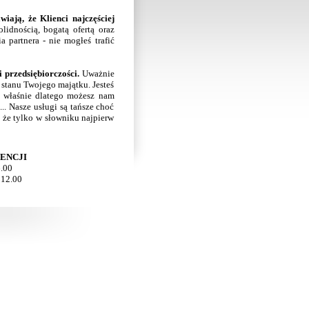
iają, że Klienci najczęściej
idnością, bogatą ofertą oraz
a partnera - nie mogłeś trafić
i przedsiębiorczości.
Uważnie
 stanu Twojego majątku. Jesteś
i właśnie dlatego możesz nam
. Nasze usługi są tańsze choć
, że tylko w słowniku najpierw
ENCJI
6.00
 12.00