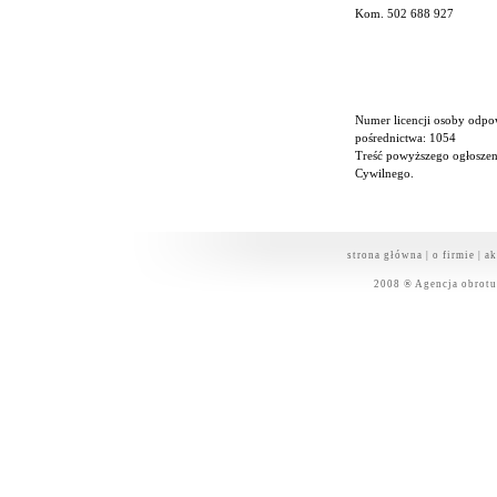
Kom. 502 688 927
Numer licencji osoby odp
pośrednictwa: 1054
Treść powyższego ogłoszen
Cywilnego.
strona główna
|
o firmie
|
ak
2008 ® Agencja obrot