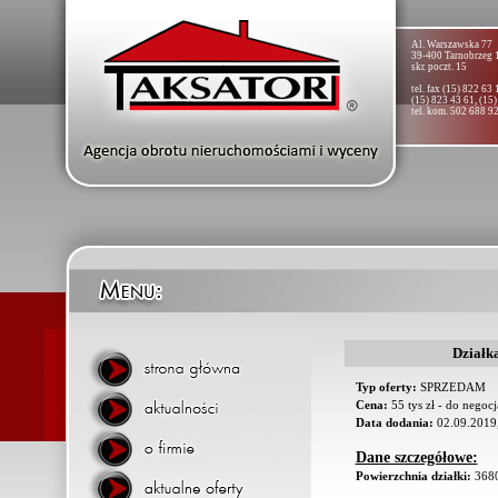
Al. Warszawska 77
39-400 Tarnobrzeg 
skr. poczt. 15
tel. fax (15) 822 63 
(15) 823 43 61, (15
tel. kom. 502 688 9
Działk
Typ oferty:
SPRZEDAM
Cena:
55 tys zł - do negoc
Data dodania:
02.09.2019,
Dane szczegółowe:
Powierzchnia działki:
368