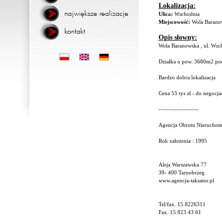
Lokalizacja:
Ulica:
Wschodnia
Miejscowość:
Wola Barano
Opis słowny:
Wola Baranowska , ul. Wsc
Działka o pow. 3680m2 po
Bardzo dobra lokalizacja
Cena 55 tys zł - do negocjac
--------------------
Agencja Obrotu Nierucho
Rok założenia : 1995
Aleja Warszawska 77
39- 400 Tarnobrzeg
www.agencja-taksator.pl
Tel/fax. 15 8226311
Fax. 15 823 43 61