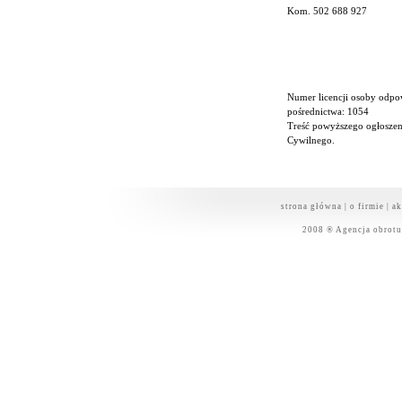
Kom. 502 688 927
Numer licencji osoby odp
pośrednictwa: 1054
Treść powyższego ogłoszen
Cywilnego.
strona główna
|
o firmie
|
ak
2008 ® Agencja obrot