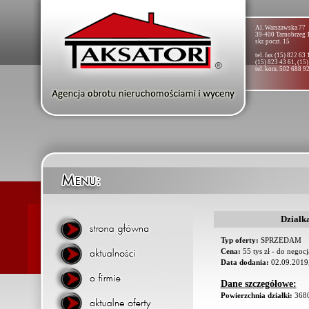
Al. Warszawska 77
39-400 Tarnobrzeg 
skr. poczt. 15
tel. fax (15) 822 63 
(15) 823 43 61, (15
tel. kom. 502 688 9
Działk
Typ oferty:
SPRZEDAM
Cena:
55 tys zł - do negoc
Data dodania:
02.09.2019,
Dane szczegółowe:
Powierzchnia działki:
368