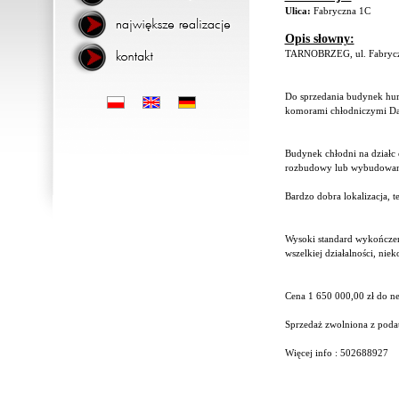
Ulica:
Fabryczna 1C
Opis słowny:
TARNOBRZEG, ul. Fabryc
Do sprzedania budynek hur
komorami chłodniczymi Da
Budynek chłodni na działc 
rozbudowy lub wybudowan
Bardzo dobra lokalizacja, 
Wysoki standard wykończeni
wszelkiej działalności, niek
Cena 1 650 000,00 zł do ne
Sprzedaż zwolniona z pod
Więcej info : 502688927