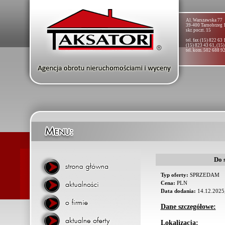
Al. Warszawska 77
39-400 Tarnobrzeg 
skr. poczt. 15
tel. fax (15) 822 63 
(15) 823 43 61, (15
tel. kom. 502 688 9
Do 
Typ oferty:
SPRZEDAM
Cena:
PLN
Data dodania:
14.12.2025,
Dane szczegółowe:
Lokalizacja: