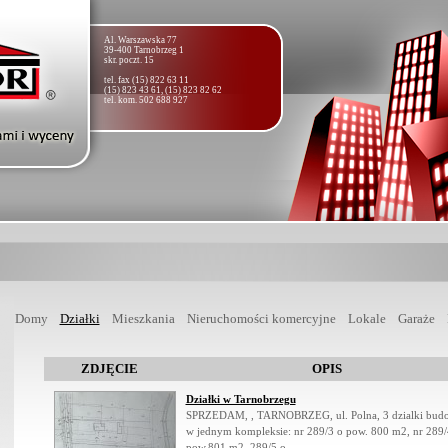
Al. Warszawska 77
39-400 Tarnobrzeg 1
skr. poczt. 15
tel. fax (15) 822 63 11
(15) 823 43 61, (15) 823 82 62
tel. kom. 502 688 927
Domy
Działki
Mieszkania
Nieruchomości komercyjne
Lokale
Garaże
ZDJĘCIE
OPIS
Działki w Tarnobrzegu
SPRZEDAM, , TARNOBRZEG, ul. Polna, 3 dzialki bud
w jednym kompleksie: nr 289/3 o pow. 800 m2, nr 289/
pow.801 m2, 289/5 o ...