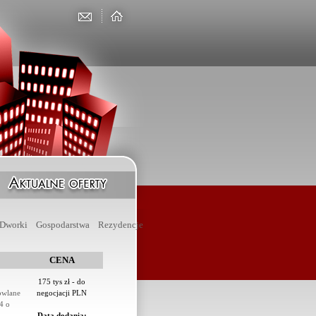
Dworki
Gospodarstwa
Rezydencje
CENA
175 tys zł - do
owlane
negocjacji PLN
4 o
Data dodania: