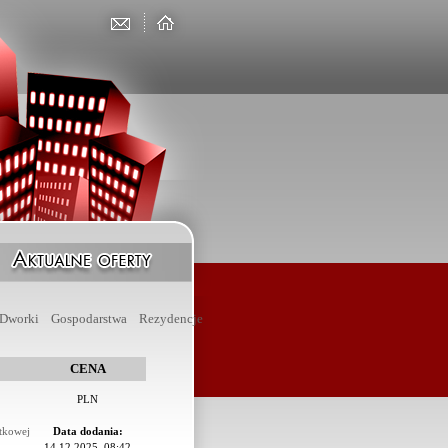
Dworki
Gospodarstwa
Rezydencje
CENA
PLN
tkowej
Data dodania:
14.12.2025, 08:42