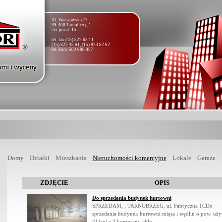
Al. Warszawska 77
39-400 Tarnobrzeg 1
skr. poczt. 15
tel. fax (15) 822 63 11
(15) 823 43 61, (15) 823 82 62
tel. kom. 502 688 927
Domy
Działki
Mieszkania
Nieruchomości komercyjne
Lokale
Garaże
ZDJĘCIE
OPIS
Do sprzedania budynek hurtowni
SPRZEDAM, , TARNOBRZEG, ul. Fabryczna 1CDo
sprzedania budynek hurtowni mięsa i wędlin o pow. uży
411m² z 3 komorami chło...