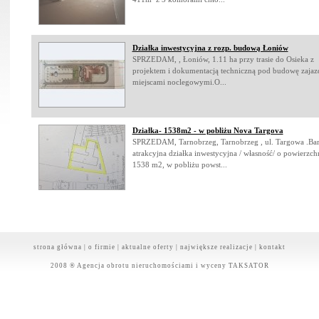
Działka inwestycyjna z rozp. budową Łoniów
SPRZEDAM, , Łoniów, 1.11 ha przy trasie do Osieka z
projektem i dokumentacją techniczną pod budowę zajaz
miejscami noclegowymi.O...
Działka- 1538m2 - w pobliżu Nova Targova
SPRZEDAM, Tarnobrzeg, Tarnobrzeg , ul. Targowa .Ba
atrakcyjna działka inwestycyjna / własność/ o powierzch
1538 m2, w pobliżu powst...
strona główna
|
o firmie
|
aktualne oferty
|
największe realizacje
|
kontakt
2008 ® Agencja obrotu nieruchomościami i wyceny TAKSATOR